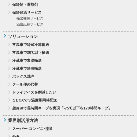
保冷剤・蓄熱剤
保冷保温サービス
輸出梱包サービス
温度記録サービス
ソリューション
常温車で冷蔵冷凍輸送
常温車で30℃以下輸送
冷蔵車で常温輸送
冷蔵車で冷凍輸送
ボックス洗浄
クール便の代替
ドライアイスを削減したい
１BOXで３温度帯同時配送
超冷凍で長時間キープを実現「-75℃以下を170時間キープ」
業界別活用方法
スーパー･コンビニ･流通
外食