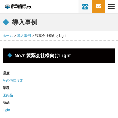
0736-77-22
保冷保温ボックスとは
導入事例
導入事例
商品一覧
ホーム
導入事例
製薬会社様向けLight
ソリューション
常温車で冷蔵冷凍輸送
常温車で30℃以下輸送
No.7 製薬会社様向けLight
冷蔵車で常温輸送
冷蔵車で冷凍輸送
ボックス洗浄
クール便の代替
温度
ドライアイスを削減したい
１BOXで３温度帯同時配送
その他温度帯
業種
超冷凍で長時間キープを実現「-75℃以下
を170時間キープ」
医薬品
商品
業界別活用方法
Light
スーパー･コンビニ･流通
外食