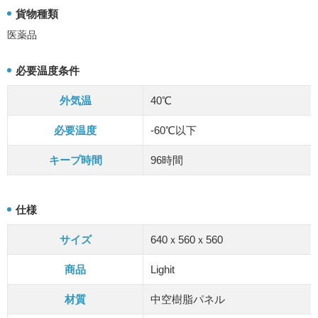
食品メーカー
食品卸
貨物種類
医薬品
医薬品
化学品・その他
Q&A
必要温度条件
外気温
40℃
必要温度
-60℃以下
キープ時間
96時間
仕様
サイズ
640ｘ560ｘ560
商品
Lighit
材質
中空樹脂パネル