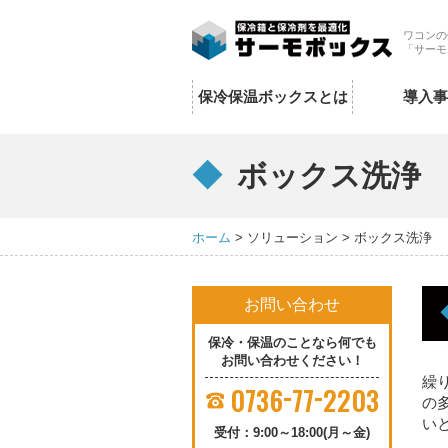
保冷保温ボックスとは
導入事例
ワコンの
「サーモ
商品一覧
ソリューション
常温車で冷蔵冷凍輸送
保冷保温ボックスとは
導入事
常温車で30℃以下輸送
冷蔵車で常温輸送
冷蔵車で冷凍輸送
ボックス洗浄
ボックス洗浄
クール便の代替
ドライアイスを削減したい
ホーム
ソリューション
ボックス洗浄
１BOXで３温度帯同時配送
超冷凍で長時間キープを実現「-75℃以下を170時間キープ」
業界別活用方法
スーパー･コンビニ･流通
お問い合わせ
外食
保冷・保温のことなら何でも
食品メーカー
お問い合わせください！
食品卸
繰
-
-
医薬品
0736
77
2203
の
化学品・その他
い
Q&A
受付：9:00～18:00(月～金)