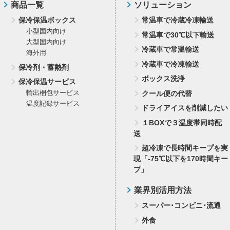
商品一覧
ソリューション
保冷保温ボックス
常温車で冷蔵冷凍輸送
小型国内向け
常温車で30℃以下輸送
大型国内向け
冷蔵車で常温輸送
海外用
冷蔵車で冷凍輸送
保冷剤・蓄熱剤
ボックス洗浄
保冷保温サービス
輸出梱包サービス
クール便の代替
温度記録サービス
ドライアイスを削減したい
１BOXで３温度帯同時配
送
超冷凍で長時間キープを実
現「-75℃以下を170時間キー
プ」
業界別活用方法
スーパー･コンビニ･流通
外食