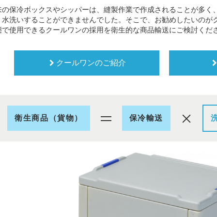
超冷凍で長時間キープを実現
来の保冷ボックスやシッパーは、縫製作業で作成されることが多く
「-75℃以下を170時間キープ」
、水洗いすることができませんでした。そこで、お勧めしたいのが
態で使用できるクールワンの採用を衛生的な商品輸送にご検討くだ
クールワンのご紹介
衛生商品（貨物）
保冷輸送