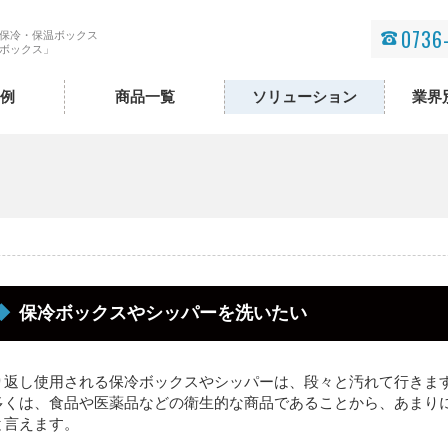
0736
保冷・保温ボックス
ボックス」
例
商品一覧
ソリューション
業界
常温車で冷蔵冷凍輸送
スーパー
常温車で30℃以下輸送
外食
冷蔵車で常温輸送
食品メー
冷蔵車で冷凍輸送
食品卸
ボックス洗浄
医薬品
保冷ボックスやシッパーを洗いたい
クール便の代替
化学品・
り返し使用される保冷ボックスやシッパーは、段々と汚れて行きま
ドライアイスを削減したい
多くは、食品や医薬品などの衛生的な商品であることから、あまり
と言えます。
１BOXで３温度帯同時配送