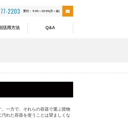
-77-2203
受付： 9:00～18:00(月～金)
別活用方法
Q&A
･コンビニ･流通
カー
その他
す。一方で、それらの容器で運ぶ貨物
に汚れた容器を使うことは望ましくな