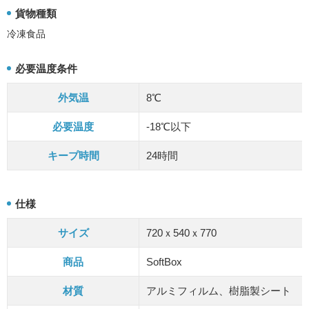
食品メーカー
食品卸
貨物種類
冷凍食品
医薬品
化学品・その他
Q&A
必要温度条件
外気温
8℃
必要温度
-18℃以下
キープ時間
24時間
仕様
サイズ
720ｘ540ｘ770
商品
SoftBox
材質
アルミフィルム、樹脂製シート