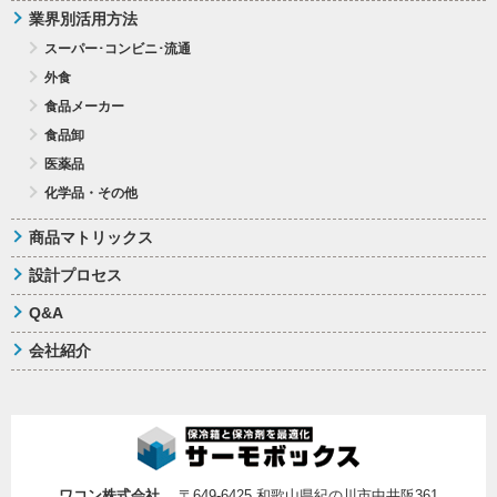
業界別活用方法
スーパー･コンビニ･流通
外食
食品メーカー
食品卸
医薬品
化学品・その他
商品マトリックス
設計プロセス
Q&A
会社紹介
ワコン株式会社
〒649-6425 和歌山県紀の川市中井阪361