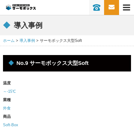
0736-77-22
保冷保温ボックスとは
導入事例
導入事例
商品一覧
ホーム
導入事例
サーモボックス大型Soft
ソリューション
常温車で冷蔵冷凍輸送
常温車で30℃以下輸送
No.9 サーモボックス大型Soft
冷蔵車で常温輸送
冷蔵車で冷凍輸送
ボックス洗浄
クール便の代替
温度
ドライアイスを削減したい
１BOXで３温度帯同時配送
～-15℃
業種
超冷凍で長時間キープを実現「-75℃以下
を170時間キープ」
外食
商品
業界別活用方法
Soft-Box
スーパー･コンビニ･流通
外食