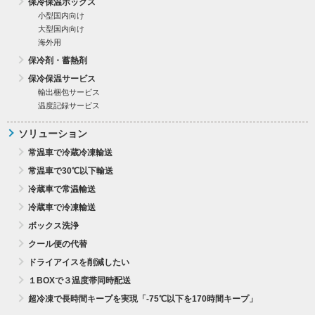
保冷保温ボックス
小型国内向け
大型国内向け
海外用
保冷剤・蓄熱剤
保冷保温サービス
輸出梱包サービス
温度記録サービス
ソリューション
常温車で冷蔵冷凍輸送
常温車で30℃以下輸送
冷蔵車で常温輸送
冷蔵車で冷凍輸送
ボックス洗浄
クール便の代替
ドライアイスを削減したい
１BOXで３温度帯同時配送
超冷凍で長時間キープを実現「-75℃以下を170時間キープ」