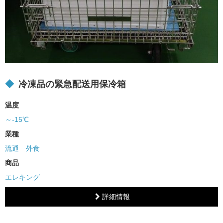
冷凍品の緊急配送用保冷箱
温度
～-15℃
業種
流通
外食
商品
エレキング
詳細情報