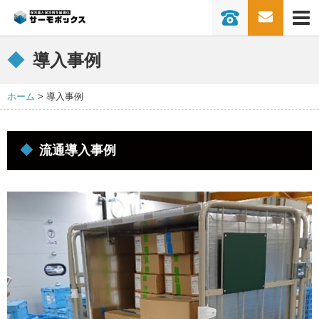
0736-77-22
保冷保温ボックスとは
導入事例
導入事例
商品一覧
ホーム
導入事例
ソリューション
常温車で冷蔵冷凍輸送
常温車で30℃以下輸送
流通導入事例
冷蔵車で常温輸送
冷蔵車で冷凍輸送
ボックス洗浄
クール便の代替
ドライアイスを削減したい
１BOXで３温度帯同時配送
超冷凍で長時間キープを実現「-75℃以下
を170時間キープ」
業界別活用方法
スーパー･コンビニ･流通
外食