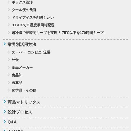
ボックス洗浄
クール便の代替
ドライアイスを削減したい
１BOXで３温度帯同時配送
超冷凍で長時間キープを実現「-75℃以下を170時間キープ」
業界別活用方法
スーパー･コンビニ･流通
外食
食品メーカー
食品卸
医薬品
化学品・その他
商品マトリックス
設計プロセス
Q&A