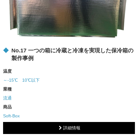
No.17 一つの箱に冷蔵と冷凍を実現した保冷箱の
製作事例
温度
～-15℃
10℃以下
業種
流通
商品
Soft-Box
詳細情報