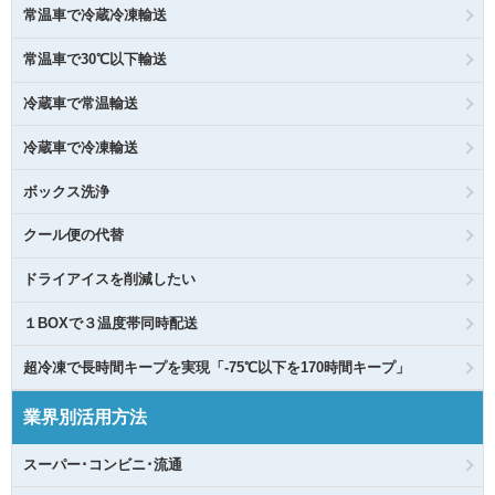
常温車で冷蔵冷凍輸送
常温車で30℃以下輸送
冷蔵車で常温輸送
冷蔵車で冷凍輸送
ボックス洗浄
クール便の代替
ドライアイスを削減したい
１BOXで３温度帯同時配送
超冷凍で長時間キープを実現「-75℃以下を170時間キープ」
業界別活用方法
スーパー･コンビニ･流通