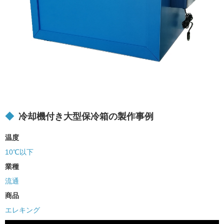
冷却機付き大型保冷箱の製作事例
温度
10℃以下
業種
流通
商品
エレキング